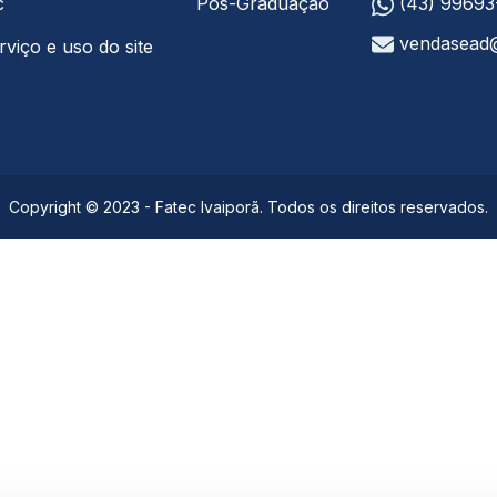
c
Pós-Graduação
(43) 9969
vendasead
viço e uso do site
Copyright © 2023 - Fatec Ivaiporã. Todos os direitos reservados.