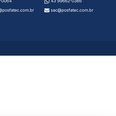
3-0064
43 99662-0386
@posfatec.com.br
sac@posfatec.com.br