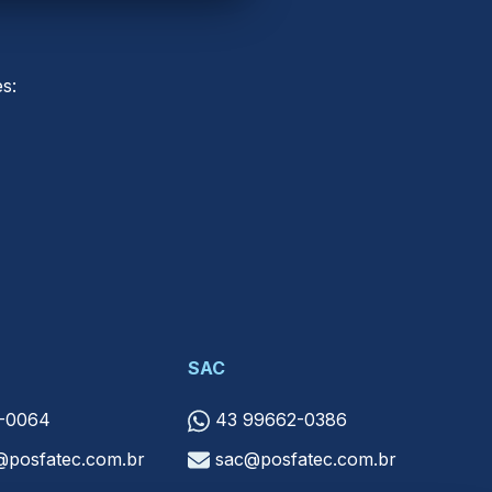
s:
SAC
3-0064
43 99662-0386
@posfatec.com.br
sac@posfatec.com.br