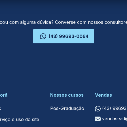
icou com alguma dúvida? Converse com nossos consultore
(43) 99693-0064
porã
Nossos cursos
Vendas
c
Pós-Graduação
(43) 9969
vendasead
viço e uso do site