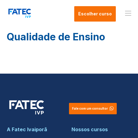
Escolher curso
Qualidade de Ensino
Fale com um consultor
A Fatec Ivaiporã
Nossos cursos