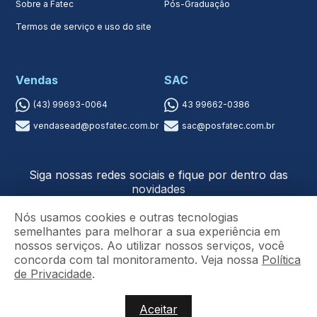
Sobre a Fatec
Pós-Graduação
Termos de serviço e uso do site
Vendas
SAC
(43) 99693-0064
43 99662-0386
vendasead@posfatec.com.br
sac@posfatec.com.br
Siga nossas redes sociais e fique por dentro das
novidades
Nós usamos cookies e outras tecnologias
semelhantes para melhorar a sua experiência em
nossos serviços. Ao utilizar nossos serviços, você
concorda com tal monitoramento. Veja nossa
Política
de Privacidade
.
Copyright © 2023 - Fatec Ivaiporã. Todos os direitos
Aceitar