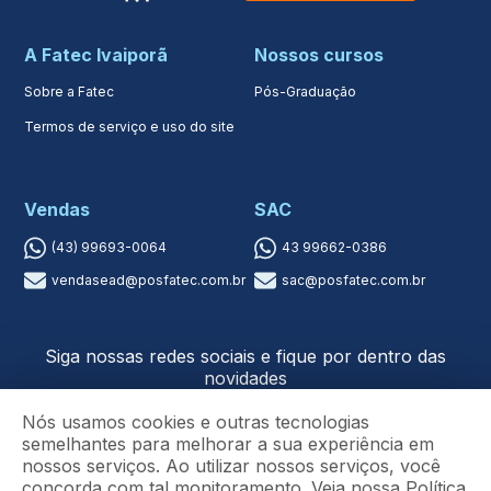
A Fatec Ivaiporã
Nossos cursos
Sobre a Fatec
Pós-Graduação
Termos de serviço e uso do site
Vendas
SAC
(43) 99693-0064
43 99662-0386
vendasead@posfatec.com.br
sac@posfatec.com.br
Siga nossas redes sociais e fique por dentro das
novidades
Nós usamos cookies e outras tecnologias
semelhantes para melhorar a sua experiência em
nossos serviços. Ao utilizar nossos serviços, você
concorda com tal monitoramento. Veja nossa
Política